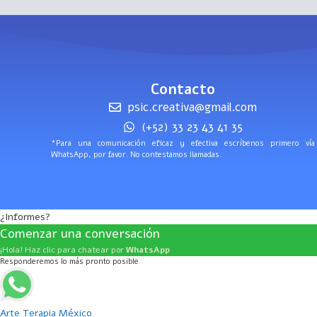
Contacto
psic.creativa@gmail.com
(+52) 33 23 43 41 35
*Para una comunicación eficaz y efectiva escríbenos primero vía
WhatsApp, por favor. No contestamos llamadas.
¿Informes?
Comenzar una conversación
¡Hola! Haz clic para chatear por
WhatsApp
Responderemos lo más pronto posible
Arte Terapia México